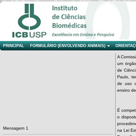
PRINCIPAL
FORMULÁRIO (ENVOLVENDO ANIMAIS)
ORIENTA
A Comiss
um órgão
de Ciênc
Paulo, te
de uso d
ensino de
É compet
o dispost
Mensagem 1
procedime
na Lei Es