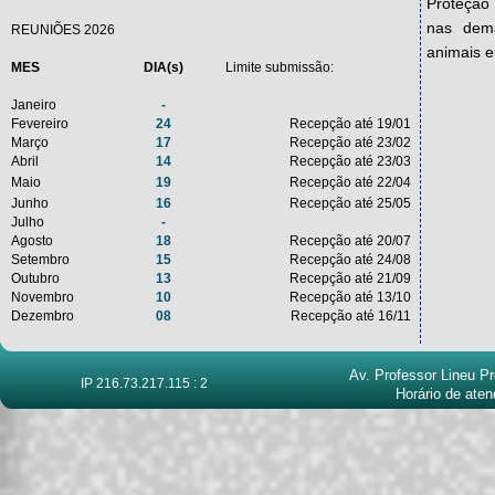
Proteção
Senhores(as) Pesquisadores(as).
nas dema
REUNIÕES 2026
Informamos a todos que na 308a. reunião do colegiado,
animais em
MES
DIA(s)
Limite submissão:
realizada em 17/03/2026, o Prof. Dr. Stephen Fernandes
de Paula Rodrigues foi eleito Coordenador da CEUA ICB.
Janeiro
-
Fevereiro
24
Recepção até 19/01
Atenciosamente. Secretaria CEUA
Março
17
Recepção até 23/02
Abril
14
Recepção até 23/03
Maio
19
Recepção até 22/04
Junho
16
Recepção até 25/05
Julho
-
Agosto
18
Recepção até 20/07
Setembro
15
Recepção até 24/08
Outubro
13
Recepção até 21/09
Novembro
10
Recepção até 13/10
Dezembro
08
Recepção até 16/11
Av. Professor Lineu Pr
IP 216.73.217.115 : 2
Horário de aten